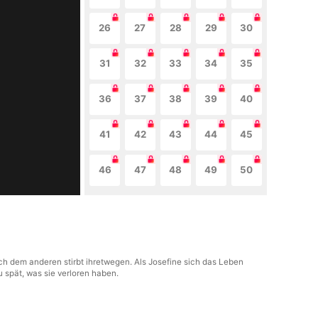
26
27
28
29
30
31
32
33
34
35
36
37
38
39
40
41
42
43
44
45
46
47
48
49
50
ach dem anderen stirbt ihretwegen. Als Josefine sich das Leben
u spät, was sie verloren haben.