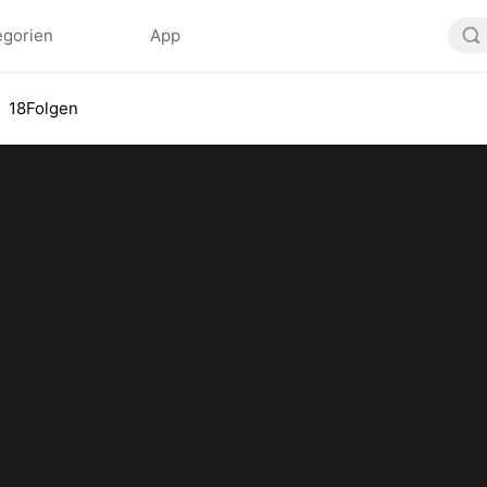
egorien
App
18Folgen