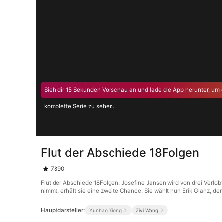
Sieh dir 15 Sekunden Vorschau an und lade die App herunter, um 
komplette Serie zu sehen.
Flut der Abschiede 18Folgen
7890
Flut der Abschiede 18Folgen. Josefine Jansen wird von drei Verlob
nimmt, erhält sie eine zweite Chance: Sie wählt nun Erik Glanz, de
Hauptdarsteller:
Yunhao Xiong
Ziyi Wang