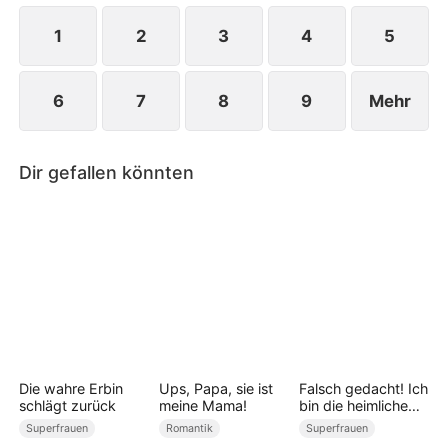
1
2
3
4
5
6
7
8
9
Mehr
Dir gefallen könnten
Die wahre Erbin
Ups, Papa, sie ist
Falsch gedacht! Ich
schlägt zurück
meine Mama!
bin die heimliche
Macht (Deutsch
Superfrauen
Romantik
Superfrauen
Synchronisiert)