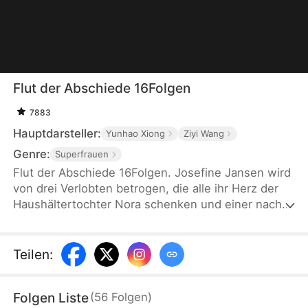
Flut der Abschiede 16Folgen
7883
Hauptdarsteller:
Yunhao Xiong
Ziyi Wang
Genre:
Superfrauen
Flut der Abschiede 16Folgen. Josefine Jansen wird
von drei Verlobten betrogen, die alle ihr Herz der
Haushältertochter Nora schenken und einer nach
dem anderen stirbt ihretwegen. Als Josefine sich
das Leben nimmt, erhält sie eine zweite Chance:
Sie wählt nun Erik Glanz, den geächteten
Teilen
:
Außenseiter. Als sie sich endlich befreit, erkennen
die drei Männer zu spät, was sie verloren haben.
Folgen Liste
(
56
Folgen
)