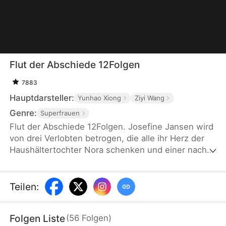
Flut der Abschiede 12Folgen
7883
Hauptdarsteller:
Yunhao Xiong
Ziyi Wang
Genre:
Superfrauen
Flut der Abschiede 12Folgen. Josefine Jansen wird
von drei Verlobten betrogen, die alle ihr Herz der
Haushältertochter Nora schenken und einer nach
dem anderen stirbt ihretwegen. Als Josefine sich
das Leben nimmt, erhält sie eine zweite Chance:
Sie wählt nun Erik Glanz, den geächteten
Teilen
:
Außenseiter. Als sie sich endlich befreit, erkennen
die drei Männer zu spät, was sie verloren haben.
Folgen Liste
(
56
Folgen
)