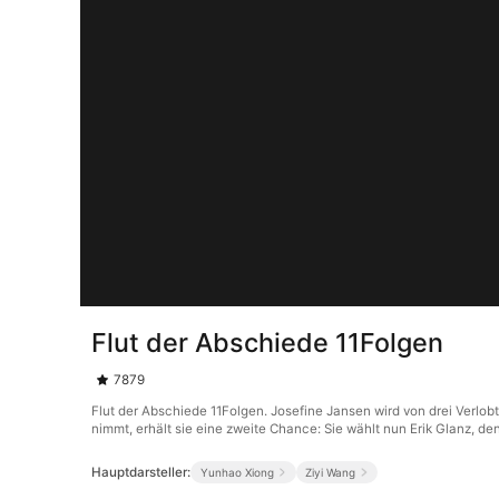
Flut der Abschiede 11Folgen
7879
Flut der Abschiede 11Folgen. Josefine Jansen wird von drei Verlob
nimmt, erhält sie eine zweite Chance: Sie wählt nun Erik Glanz, de
Hauptdarsteller:
Yunhao Xiong
Ziyi Wang