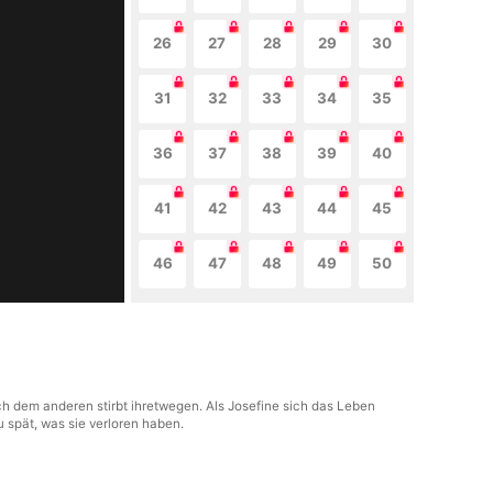
26
27
28
29
30
31
32
33
34
35
36
37
38
39
40
41
42
43
44
45
46
47
48
49
50
ch dem anderen stirbt ihretwegen. Als Josefine sich das Leben
u spät, was sie verloren haben.