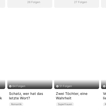
26 Folgen
27 Folgen
64 Folgen
51 Folgen
Schatz, wer hat das
Zwei Töchter, eine
V
ck
letzte Wort?
Wahrheit
l
Romantik
Superfrauen