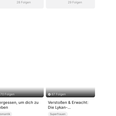
28 Folgen
29 Folgen
70 Folgen
67 Folgen
ergessen, um dich zu
Verstoßen & Erwacht:
ieben
Die Lykan-
Prinzessin(Deutsch
Romantik
Superfrauen