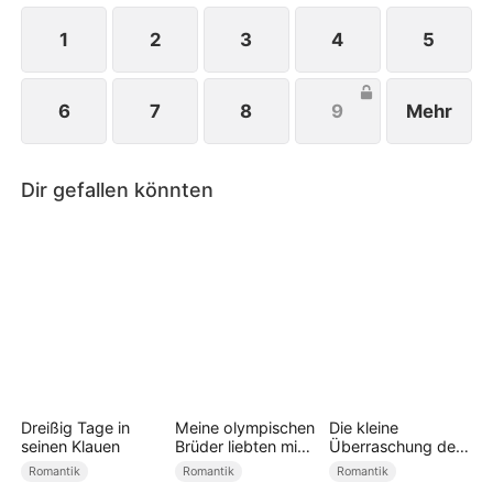
1
2
3
4
5
6
7
8
9
Mehr
Dir gefallen könnten
Dreißig Tage in
Meine olympischen
Die kleine
seinen Klauen
Brüder liebten mich
Überraschung des
zu spät
CEOs
Romantik
Romantik
Romantik