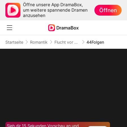
Öffne unsere App DramaBox,
Öffnen
um weitere spannende Dramen
anzusehen
Startseite
Romantik
Flucht vor der Liebe
44Folgen
Sieh dir 15 Sekunden Vorschau an und