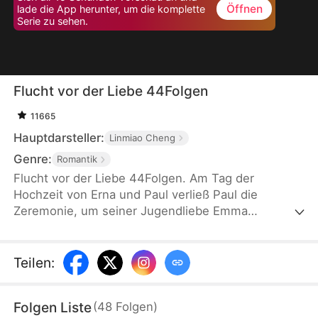
Öffnen
lade die App herunter, um die komplette
Serie zu sehen.
Flucht vor der Liebe 44Folgen
11665
Hauptdarsteller:
Linmiao Cheng
Genre:
Romantik
Flucht vor der Liebe 44Folgen. Am Tag der
Hochzeit von Erna und Paul verließ Paul die
Zeremonie, um seiner Jugendliebe Emma
hinterherzulaufen. Dieses Verhalten enttäuschte
Erna völlig, und sie beschloss, die Scheidung
einzureichen und die Ehe endgültig zu beenden.
Teilen
:
Paul bereute sein Handeln zwar später zutiefst,
doch es war bereits zu spät, alles wieder gut zu
Folgen Liste
(
48
Folgen
)
machen.