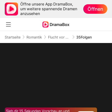
Öffne unsere App DramaBox,
Öffnen
um weitere spannende Dramen
anzusehen
Startseite
Romantik
Flucht vor der Liebe
35Folgen
Sieh dir 15 Sekunden Vorschau an und