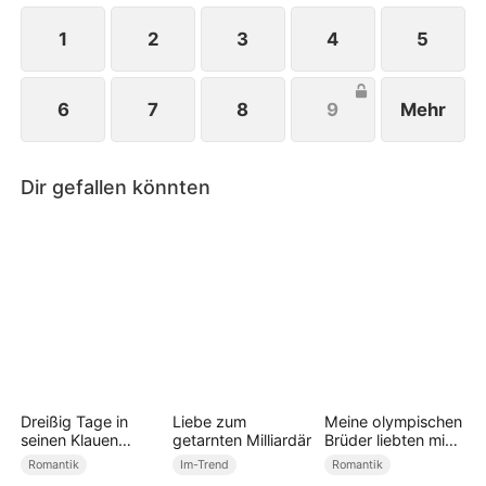
1
2
3
4
5
6
7
8
9
Mehr
Dir gefallen könnten
Dreißig Tage in
Liebe zum
Meine olympischen
seinen Klauen
getarnten Milliardär
Brüder liebten mich
(Deutsch
zu spät
Romantik
Im-Trend
Romantik
Synchronisiert)