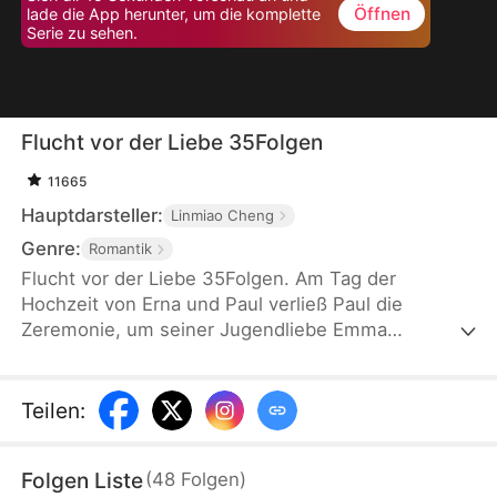
Öffnen
lade die App herunter, um die komplette
Serie zu sehen.
Flucht vor der Liebe 35Folgen
11665
Hauptdarsteller:
Linmiao Cheng
Genre:
Romantik
Flucht vor der Liebe 35Folgen. Am Tag der
Hochzeit von Erna und Paul verließ Paul die
Zeremonie, um seiner Jugendliebe Emma
hinterherzulaufen. Dieses Verhalten enttäuschte
Erna völlig, und sie beschloss, die Scheidung
einzureichen und die Ehe endgültig zu beenden.
Teilen
:
Paul bereute sein Handeln zwar später zutiefst,
doch es war bereits zu spät, alles wieder gut zu
Folgen Liste
(
48
Folgen
)
machen.