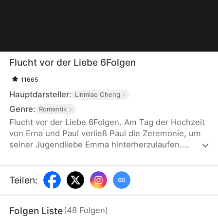
Flucht vor der Liebe 6Folgen
11665
Hauptdarsteller:
Linmiao Cheng
Genre:
Romantik
Flucht vor der Liebe 6Folgen. Am Tag der Hochzeit
von Erna und Paul verließ Paul die Zeremonie, um
seiner Jugendliebe Emma hinterherzulaufen.
Dieses Verhalten enttäuschte Erna völlig, und sie
beschloss, die Scheidung einzureichen und die Ehe
endgültig zu beenden. Paul bereute sein Handeln
Teilen
:
zwar später zutiefst, doch es war bereits zu spät,
alles wieder gut zu machen.
Folgen Liste
(
48
Folgen
)