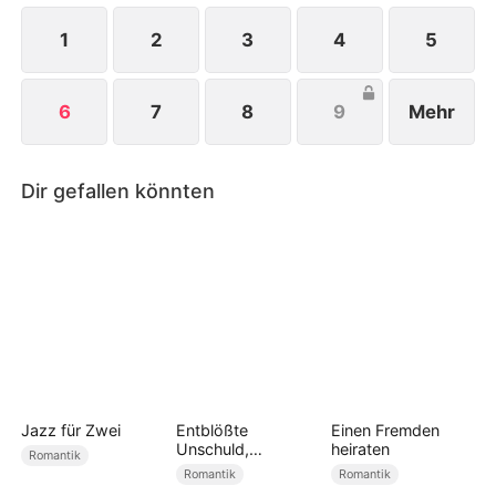
1
2
3
4
5
6
7
8
9
Mehr
Dir gefallen könnten
Jazz für Zwei
Entblößte
Einen Fremden
Unschuld,
heiraten
Romantik
entfesselte Liebe
Romantik
Romantik