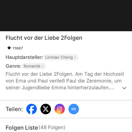
Flucht vor der Liebe 2Folgen
11667
Hauptdarsteller:
Linmiao Cheng
Genre:
Romantik
Flucht vor der Liebe 2Folgen. Am Tag der Hochzeit
von Erna und Paul verließ Paul die Zeremonie, um
seiner Jugendliebe Emma hinterherzulaufen.
Dieses Verhalten enttäuschte Erna völlig, und sie
beschloss, die Scheidung einzureichen und die Ehe
endgültig zu beenden. Paul bereute sein Handeln
Teilen
:
zwar später zutiefst, doch es war bereits zu spät,
alles wieder gut zu machen.
Folgen Liste
(
48
Folgen
)