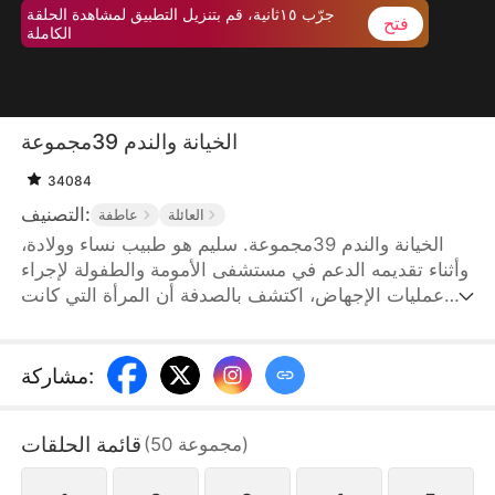
جرّب ١٥ثانية، قم بتنزيل التطبيق لمشاهدة الحلقة
فتح
الكاملة
الخيانة والندم 39مجموعة
34084
التصنيف:
العائلة
عاطفة
الخيانة والندم 39مجموعة. سليم هو طبيب نساء وولادة،
وأثناء تقديمه الدعم في مستشفى الأمومة والطفولة لإجراء
عمليات الإجهاض، اكتشف بالصدفة أن المرأة التي كانت
تخضع للعملية هي زوجته جميلة لقد اكتشف سليم أن
زوجته، التي وعدها بالحب مدى الحياة، قد خانته بالفعل
وارتكبت الخيانة مع شخص آخر. في خضم الألم الذي يشعر
:
مشاركة
به، قرر سليم أن يواجه جميلة ويطلب منها الطلاق لم تتردد
جميلة في الموافقة على الفور، واختارت أن تكون مع
قائمة الحلقات
)
مجموعة
50
(
عشيقها. لكنها لم تكن تعلم أن عشيقها كان معها فقط من
أجل مالها