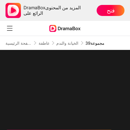
DramaBoxالمزيد من المحتوى
فتح
الرائع على
39مجموعة
الخيانة والندم
عاطفة
الصفحة الرئيسية