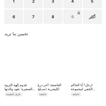
1
2
3
4
5
أكثر
9
8
7
6
تخمين ما تريد
ارحل! أنا الحاكم
العاصفة: آخر درع
قدوم إلهة الثروة
الخفي لمجموعة
للبشرية (مدبلج)
الصغيرة: تقود والدتها
تجارية
لتصبح الأغنى (مدبلج)
عاطفة
عاطفة
خارق-للطبيعة