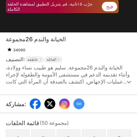
جرّب ١٥ثانية، قم بتنزيل التطبيق لمشاهدة الحلقة
فتح
الكاملة
الخيانة والندم 26مجموعة
34090
التصنيف:
العائلة
عاطفة
الخيانة والندم 26مجموعة. سليم هو طبيب نساء وولادة،
وأثناء تقديمه الدعم في مستشفى الأمومة والطفولة لإجراء
عمليات الإجهاض، اكتشف بالصدفة أن المرأة التي كانت
تخضع للعملية هي زوجته جميلة لقد اكتشف سليم أن
زوجته، التي وعدها بالحب مدى الحياة، قد خانته بالفعل
وارتكبت الخيانة مع شخص آخر. في خضم الألم الذي يشعر
:
مشاركة
به، قرر سليم أن يواجه جميلة ويطلب منها الطلاق لم تتردد
جميلة في الموافقة على الفور، واختارت أن تكون مع
قائمة الحلقات
)
مجموعة
50
(
عشيقها. لكنها لم تكن تعلم أن عشيقها كان معها فقط من
أجل مالها