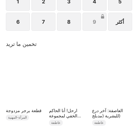
1
2
3
4
5
أكثر
9
8
7
6
تخمين ما تريد
العاصفة: آخر درع
ارحل! أنا الحاكم
قطعة برجر مزدوجة
للبشرية (مدبلج)
الخفي لمجموعة
المرأة-المهنية
تجارية
عاطفة
عاطفة