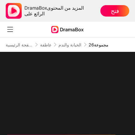
DramaBoxالمزيد من المحتوى
فتح
الرائع على
26مجموعة
الخيانة والندم
عاطفة
الصفحة الرئيسية