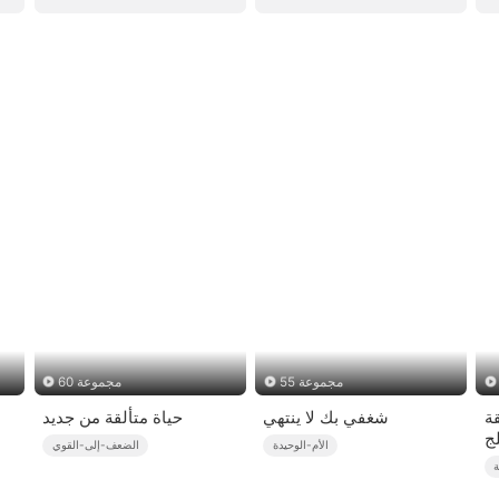
55 مجموعة
60 مجموعة
قة
شغفي بك لا ينتهي
حياة متألقة من جديد
الأم-الوحيدة
الضعف-إلى-القوي