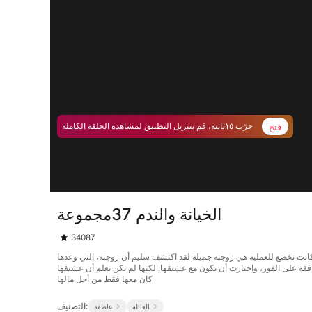
فتح
جرّب ١٥ثانية، قم بتنزيل التطبيق لمشاهدة الحلقة الكاملة
الخيانة والندم 37مجموعة
34087
التي كانت تخضع للعملية هي زوجته جميلة لقد اكتشف سليم أن زوجته، التي وعدها
فقة على الفور، واختارت أن تكون مع عشيقها. لكنها لم تكن تعلم أن عشيقها
كان معها فقط من أجل مالها
التصنيف:
العائلة
عاطفة