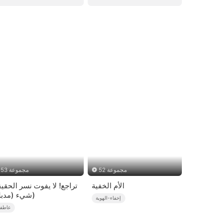
52 مجموعة
53 مجموعة
الأم الخفية
تراجع! لا يفوت نسر الحقي
شيء (مدبلج)
إخفاء-الهوية
عاطفة