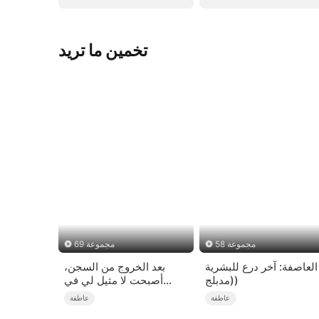
تخمين ما تريد
58 مجموعة
69 مجموعة
العاصفة: آخر درع للبشرية
بعد الخروج من السجن،
(مدبلج)
أصبحت لا مثيل لي في
العالم
عاطفة
عاطفة