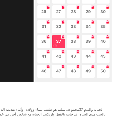
26
27
28
29
30
31
32
33
34
35
36
37
38
39
40
41
42
43
44
45
46
47
48
49
50
الخيانة والندم 37مجموعة. سليم هو طبيب نساء وولادة، وأث
بالحب مدى الحياة، قد خانته بالفعل وارتكبت الخيانة مع شخص آخر. في خضم