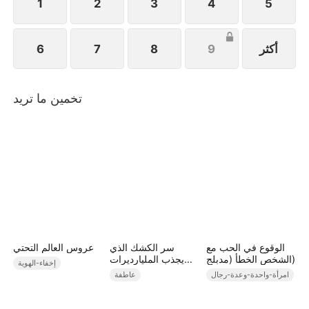
1
2
3
4
5
أكثر
9
8
7
6
تخمين ما تريد
الوقوع في الحب مع
سر الكشك الذي
عروس العالم التحتي
الشخص الخطأ (مدبلج)
يجذب المليارديرات
إخفاء-الهوية
(مدبلج)
امرأة-واحدة-وعدة-رجال
عاطفة