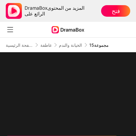
DramaBoxالمزيد من المحتوى
فتح
الرائع على
15مجموعة
الخيانة والندم
عاطفة
الصفحة الرئيسية