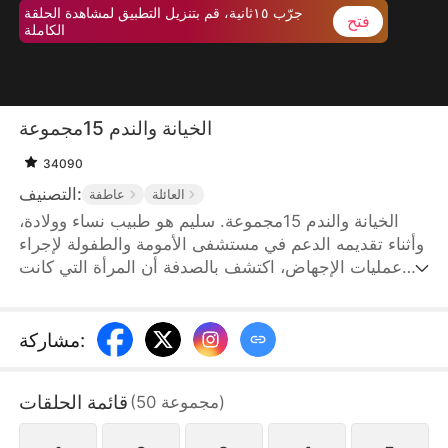
جرّب ١٥ثانية، قم بتنزيل التطبيق لمشاهدة الحلقة
فتح
الكاملة
الخيانة والندم 15مجموعة
34090
التصنيف:
العائلة
عاطفة
الخيانة والندم 15مجموعة. سليم هو طبيب نساء وولادة،
وأثناء تقديمه الدعم في مستشفى الأمومة والطفولة لإجراء
عمليات الإجهاض، اكتشف بالصدفة أن المرأة التي كانت
تخضع للعملية هي زوجته جميلة لقد اكتشف سليم أن
زوجته، التي وعدها بالحب مدى الحياة، قد خانته بالفعل
وارتكبت الخيانة مع شخص آخر. في خضم الألم الذي يشعر
:
مشاركة
به، قرر سليم أن يواجه جميلة ويطلب منها الطلاق لم تتردد
جميلة في الموافقة على الفور، واختارت أن تكون مع
قائمة الحلقات
)
مجموعة
50
(
عشيقها. لكنها لم تكن تعلم أن عشيقها كان معها فقط من
أجل مالها