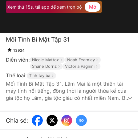
Mở
Xem thử 15s, tải app để xem trọn bộ
Mối Tình Bí Mật Tập 31
13924
Diễn viên:
Nicole Mattox
Noah Fearnley
Shane Dorriz
Victoria Pagnini
Thể loại:
Tình tay ba
Mối Tình Bí Mật Tập 31. Lâm Mai là một thiên tài
máy tính nổi tiếng, đồng thời là người thừa kế của
gia tộc họ Lâm, gia tộc giàu có nhất miền Nam. Ba
năm trước, khi cô được chủ tịch tập đoàn LM là
Minh Long giúp đỡ trong một buổi tiệc, cô đã đem
lòng yêu anh. Vì muốn tìm kiếm một tình yêu chân
Chia sẻ
:
thành, Mai che giấu thân phận thật, nhận làm thư
ký trưởng cho Long và bí mật hẹn hò với anh suốt