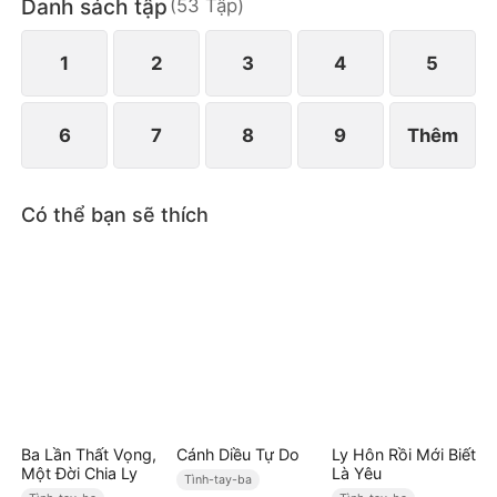
Danh sách tập
(
53
Tập
)
ba năm trời.
1
2
3
4
5
6
7
8
9
Thêm
Có thể bạn sẽ thích
Ba Lần Thất Vọng,
Cánh Diều Tự Do
Ly Hôn Rồi Mới Biết
Một Đời Chia Ly
Là Yêu
Tình-tay-ba