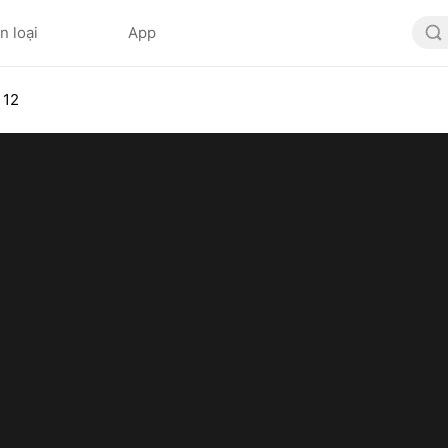
n loại
App
 12