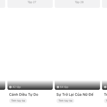
Tập 27
Tập 28
42 tập
64 tập
Cánh Diều Tự Do
Sự Trở Lại Của Nữ Đế
T
Tình-tay-ba
Tình-tay-ba