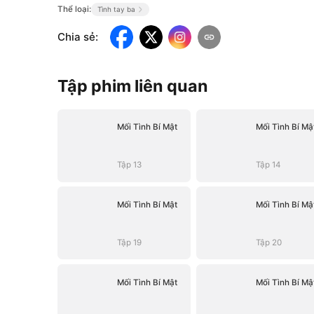
Thể loại:
Tình tay ba
Chia sẻ
:
Tập phim liên quan
Mối Tình Bí Mật
Mối Tình Bí Mậ
Tập 13
Tập 14
Mối Tình Bí Mật
Mối Tình Bí Mậ
Tập 19
Tập 20
Mối Tình Bí Mật
Mối Tình Bí Mậ