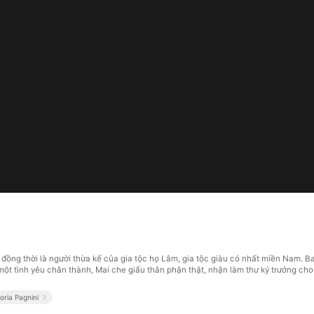
g, đồng thời là người thừa kế của gia tộc họ Lâm, gia tộc giàu có nhất miền Nam. 
một tình yêu chân thành, Mai che giấu thân phận thật, nhận làm thư ký trưởng cho
oria Pagnini