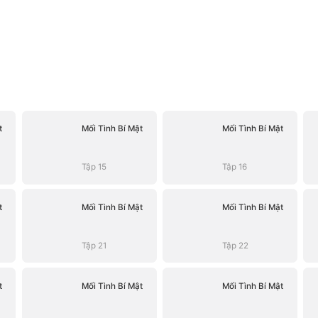
t
Mối Tình Bí Mật
Mối Tình Bí Mật
Tập 15
Tập 16
t
Mối Tình Bí Mật
Mối Tình Bí Mật
Tập 21
Tập 22
t
Mối Tình Bí Mật
Mối Tình Bí Mật