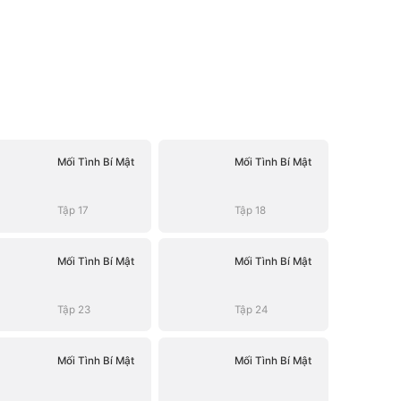
Mối Tình Bí Mật
Mối Tình Bí Mật
Tập 17
Tập 18
Mối Tình Bí Mật
Mối Tình Bí Mật
Tập 23
Tập 24
Mối Tình Bí Mật
Mối Tình Bí Mật