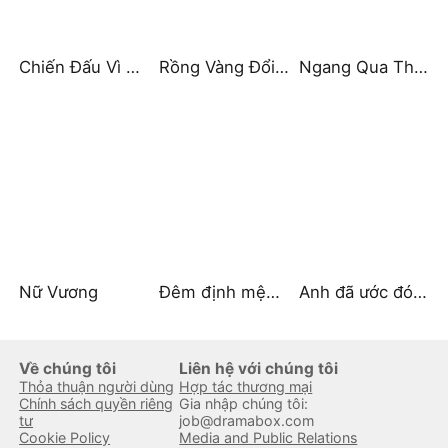
Chiến Đấu Vì Em
Rồng Vàng Đổi Vận
Ngang Qua Thế Giới Của Anh
Nữ Vương
Đêm định mệnh cùng Tổng tài
Anh đã ước đó là em
Về chúng tôi
Liên hệ với chúng tôi
Thỏa thuận người dùng
Hợp tác thương mại
Chính sách quyền riêng
Gia nhập chúng tôi:
tư
job@dramabox.com
Cookie Policy
Media and Public Relations