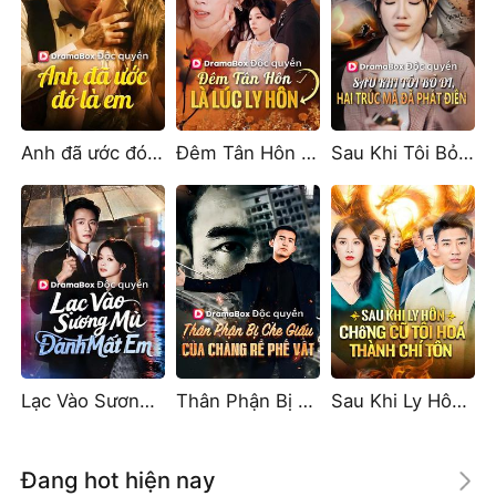
Anh đã ước đó là em
Đêm Tân Hôn Là Lúc Ly Hôn
Sau Khi Tôi Bỏ Đi, Hai Trúc Mã Đã Phát Điên
Lạc Vào Sương Mù, Đánh Mất Em
Thân Phận Bị Che Giấu Của Chàng Rể Phế Vật
Sau Khi Ly Hôn, Chồng Cũ Tôi Hoá Thành Chí Tôn
Đang hot hiện nay