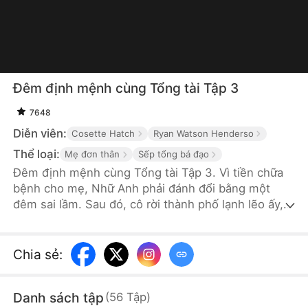
Đêm định mệnh cùng Tổng tài Tập 3
7648
Diễn viên:
Cosette Hatch
Ryan Watson Henderso
Thể loại:
Mẹ đơn thân
Sếp tổng bá đạo
Đêm định mệnh cùng Tổng tài Tập 3. Vì tiền chữa
bệnh cho mẹ, Nhữ Anh phải đánh đổi bằng một
đêm sai lầm. Sau đó, cô rời thành phố lạnh lẽo ấy,
mang theo quá khứ đau lòng ra nước ngoài bắt đầu
lại. Sáu năm sau, cô trở về cùng con trai bé bỏng.
Định mệnh trớ trêu đưa cô gặp lại Trình Thiếu Quân
Chia sẻ
:
- CEO huyền thoại, và cũng là sếp mới của cô. Khi
Nhữ Anh còn chưa nhận ra sự thật ẩn giấu phía sau
Danh sách tập
(
56
Tập
)
cuộc tái ngộ, thì con trai cô đã vô tư gọi anh là “bố”.