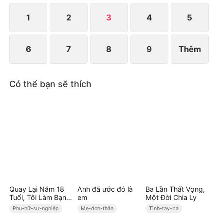
Liệu tất cả chỉ là trùng hợp, hay đó chính là định
mệnh của cô?
1
2
3
4
5
6
7
8
9
Thêm
Có thể bạn sẽ thích
Quay Lại Năm 18
Anh đã ước đó là
Ba Lần Thất Vọng,
Tuổi, Tôi Làm Bạn
em
Một Đời Chia Ly
Với Các Con
Phụ-nữ-sự-nghiệp
Mẹ-đơn-thân
Tình-tay-ba