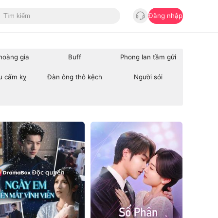
Đăng nhập
hoàng gia
Buff
Phong lan tầm gửi
u cấm kỵ
Đàn ông thô kệch
Người sói