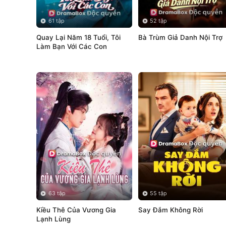
61 tập
52 tập
Quay Lại Năm 18 Tuổi, Tôi 
Bà Trùm Giả Danh Nội Trợ 
Làm Bạn Với Các Con
63 tập
55 tập
Kiều Thê Của Vương Gia 
Say Đắm Không Rời
Lạnh Lùng