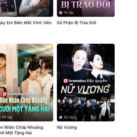
55 tập
74 tập
ày Em Biến Mất Vĩnh Viễn
Số Phận Bị Tráo Đổi
99 tập
65 tập
n Nhân Chớp Nhoáng: 
Nữ Vương
Cưới Một Tặng Hai 