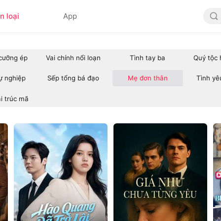
n loại
App
 cưỡng ép
Vai chính nổi loạn
Tình tay ba
Quý tộc 
ự nghiệp
Sếp tổng bá đạo
Mẹ đơn thân
Tình yê
i trúc mã