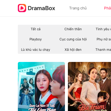
Trang chủ
Phâ
Tất cả
Chiến thần
Tình yêu
Playboy
Cục cưng của hội
Phụ nữ s
Lù khù vác lu chạy
Xã hội đen
Thanh ma