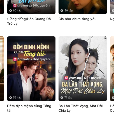
60 tập
50 tập
(Lồng tiếng)Hào Quang Đã 
Giá như chưa từng yêu
Ng
Trở Lại
56 tập
71 tập
Đêm định mệnh cùng Tổng 
Ba Lần Thất Vọng, Một Đời 
Hô
tài
Chia Ly