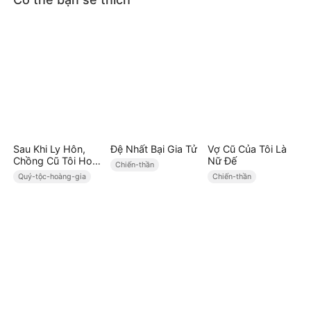
Sau Khi Ly Hôn,
Đệ Nhất Bại Gia Tử
Vợ Cũ Của Tôi Là
Chồng Cũ Tôi Hoá
Nữ Đế
Chiến-thần
Thành Chí Tôn
Quý-tộc-hoàng-gia
Chiến-thần