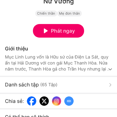
Nữ Vương
Chiến thần
Mẹ đơn thân
Phát ngay
Giới thiệu
Mục Linh Lung vốn là Hữu sứ của Điện La Sát, quy
ẩn tại Hải Dương với con gái Mục Thanh Hòa. Nửa
năm trước, Thanh Hòa gả cho Trần Huy nhưng lại bị
hắn bạo hành và ngược đãi dã man. Không chỉ vậy,
Trần Huy còn âm thầm cấu kết với tên trùm giặc Oa
Danh sách tập
(
65
Tập
)
là Quy Điền Võ Tàng. Biết được sự thật, Mục Linh
Lung quyết định ra mặt, tiếp nhận ngôi vị Nữ Vương
Điện La Sát để giải cứu con gái, đồng thời đập tan
Chia sẻ
:
âm mưu thâm độc của Quy Điền Võ Tàng.
Có thể bạn sẽ thích