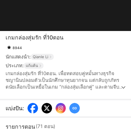
เกมกล่องสุ่มรัก ที่10ตอน
8944
นักแสดงนำ:
Qianle Li
ประเภท:
แก้แค้น
เกมกล่องสุ่มรัก ที่10ตอน. เพื่อทดสอบคู่หมั้นทางธุรกิจ
ชญานินปลอมตัวเป็นนักศึกษาทุนยากจน แต่กลับถูกภัทร
ดนัยเลือกเป็นเหยื่อในเกม “กล่องสุ่มเลือกคู่” และตามจีบ
เธออย่างเสแสร้ง เธอจึงเล่นตามเกมพร้อมแอบเก็บหลัก
ฐาน ครบหนึ่งเดือน ทุกคนรอชมความพ่ายแพ้ของเธอ ทว่า
ชญานินกลับเปิดเผยตัวว่าเป็นทายาทเพียงหนึ่งเดียวของธน
แบ่งปัน
:
โชติกรุ๊ป พลิกสถานการณ์ให้นักล่ากลายเป็นเหยื่อ และเริ่ม
ต้นเกมเอาคืนที่เธอกุมอำนาจเอง
รายการตอน
(
71
ตอน
)