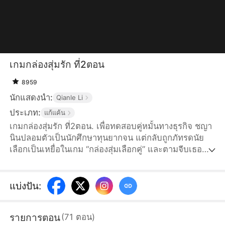
เกมกล่องสุ่มรัก ที่2ตอน
8959
นักแสดงนำ:
Qianle Li
ประเภท:
แก้แค้น
เกมกล่องสุ่มรัก ที่2ตอน. เพื่อทดสอบคู่หมั้นทางธุรกิจ ชญา
นินปลอมตัวเป็นนักศึกษาทุนยากจน แต่กลับถูกภัทรดนัย
เลือกเป็นเหยื่อในเกม “กล่องสุ่มเลือกคู่” และตามจีบเธอ
อย่างเสแสร้ง เธอจึงเล่นตามเกมพร้อมแอบเก็บหลักฐาน
ครบหนึ่งเดือน ทุกคนรอชมความพ่ายแพ้ของเธอ ทว่าชญา
นินกลับเปิดเผยตัวว่าเป็นทายาทเพียงหนึ่งเดียวของธนโชติ
แบ่งปัน
:
กรุ๊ป พลิกสถานการณ์ให้นักล่ากลายเป็นเหยื่อ และเริ่มต้น
เกมเอาคืนที่เธอกุมอำนาจเอง
รายการตอน
(
71
ตอน
)