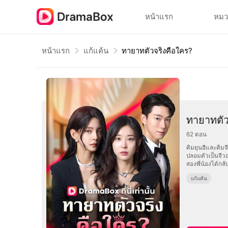
หน้าแรก
หมว
หน้าแรก
แก้แค้น
ทายาทตัวจริงคือใคร?
ทายาทตัว
62
ตอน
คิมยุนฮีและคิมจ
ปลอมตัวเป็นจีวอ
สองพี่น้องได้กลั
แก้แค้น