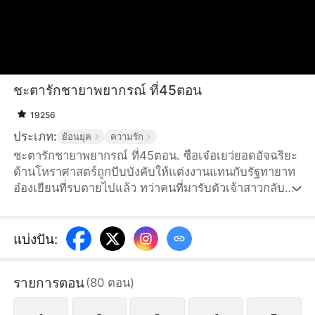
ชะตารักชายาพยากรณ์ ที่45ตอน
19256
ประเภท:
ย้อนยุค
ความรัก
ชะตารักชายาพยากรณ์ ที่45ตอน. ซือเจ๋อเยว่ยอดอัจฉริยะ
ด้านโหราศาสตร์ถูกบีบบังคับให้แต่งงานแทนกับรัฐทายาท
อ๋องเยียนที่รบตายไปแล้ว ทว่าคนที่มารับตัวเจ้าสาวกลับ
กลายเป็นเยียนเซียวหรานคุณชายสามแห่งจวนอ๋องเยียน ผู้
ที่เคยมีสัมพันธ์กับนางเมื่อหนึ่งปีก่อน นางถึงกับหน้ามืดแทบ
ยืนไม่อยู่ ในคืนแต่งงาน จวนอ๋องเยียนถูกปิดล้อม นางไม่
แบ่งปัน
:
อาจทนเห็นตระกูลที่ซื่อสัตว์จงรักภักดีกลับต้องมาตาย
เพราะถูกใส่ร้ายได้ จึงตัดสินใจอยู่ช่วยเยียนเซียวหราน
รายการตอน
(
80
ตอน
)
ปกป้องจวนอ๋องเยียน สืบหาความจริงเรื่องการแพ้ศึกของ
อ๋องเยียน พวกเขาร่วมมือกันอย่างรู้ใจ...