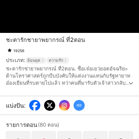
ชะตารักชายาพยากรณ์ ที่2ตอน
19256
ประเภท:
ย้อนยุค
ความรัก
ชะตารักชายาพยากรณ์ ที่2ตอน. ซือเจ๋อเยว่ยอดอัจฉริยะ
ด้านโหราศาสตร์ถูกบีบบังคับให้แต่งงานแทนกับรัฐทายาท
อ๋องเยียนที่รบตายไปแล้ว ทว่าคนที่มารับตัวเจ้าสาวกลับ
กลายเป็นเยียนเซียวหรานคุณชายสามแห่งจวนอ๋องเยียน ผู้
ที่เคยมีสัมพันธ์กับนางเมื่อหนึ่งปีก่อน นางถึงกับหน้ามืดแทบ
ยืนไม่อยู่ ในคืนแต่งงาน จวนอ๋องเยียนถูกปิดล้อม นางไม่
แบ่งปัน
:
อาจทนเห็นตระกูลที่ซื่อสัตว์จงรักภักดีกลับต้องมาตาย
เพราะถูกใส่ร้ายได้ จึงตัดสินใจอยู่ช่วยเยียนเซียวหราน
รายการตอน
(
80
ตอน
)
ปกป้องจวนอ๋องเยียน สืบหาความจริงเรื่องการแพ้ศึกของ
อ๋องเยียน พวกเขาร่วมมือกันอย่างรู้ใจ...