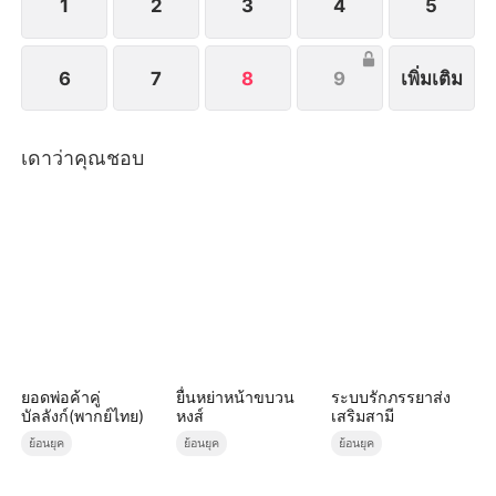
1
2
3
4
5
6
7
8
9
เพิ่มเติม
เดาว่าคุณชอบ
ยอดพ่อค้าคู่
ยื่นหย่าหน้าขบวน
ระบบรักภรรยาส่ง
บัลลังก์(พากย์ไทย)
หงส์
เสริมสามี
ย้อนยุค
ย้อนยุค
ย้อนยุค