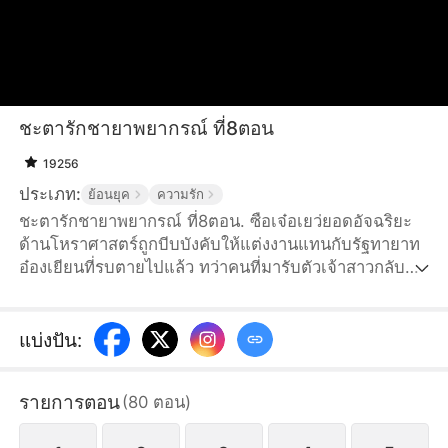
ชะตารักชายาพยากรณ์ ที่8ตอน
19256
ประเภท:
ย้อนยุค
ความรัก
ชะตารักชายาพยากรณ์ ที่8ตอน. ซือเจ๋อเยว่ยอดอัจฉริยะ
ด้านโหราศาสตร์ถูกบีบบังคับให้แต่งงานแทนกับรัฐทายาท
อ๋องเยียนที่รบตายไปแล้ว ทว่าคนที่มารับตัวเจ้าสาวกลับ
กลายเป็นเยียนเซียวหรานคุณชายสามแห่งจวนอ๋องเยียน ผู้
ที่เคยมีสัมพันธ์กับนางเมื่อหนึ่งปีก่อน นางถึงกับหน้ามืดแทบ
ยืนไม่อยู่ ในคืนแต่งงาน จวนอ๋องเยียนถูกปิดล้อม นางไม่
แบ่งปัน
:
อาจทนเห็นตระกูลที่ซื่อสัตว์จงรักภักดีกลับต้องมาตาย
เพราะถูกใส่ร้ายได้ จึงตัดสินใจอยู่ช่วยเยียนเซียวหราน
รายการตอน
(
80
ตอน
)
ปกป้องจวนอ๋องเยียน สืบหาความจริงเรื่องการแพ้ศึกของ
อ๋องเยียน พวกเขาร่วมมือกันอย่างรู้ใจ...