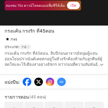
เปิด
ลองชม 15s ดาวน์โหลดแอปเพื่อซีรีส์เต็ม
กรงแค้น กรงรัก ที่45ตอน
7145
ประเภท:
วาย
กรงแค้น กรงรัก ที่45ตอน. สิบปีก่อนอาจารย์หนุ่มผู้แสน
อ่อนโยนปราณันต์เคยตกอยู่ในห้วงรักต้องห้ามกับลูกศิษย์ผู้
สดใสและไร้เดียงสาอย่างธัชกร ทว่าก่อนที่ความสัมพันธ์จะ
เดินหน้าต่อ ปราณันต์กลับเลือกที่จะจากไปโดยไม่บอก
กล่าว สิบปีให้หลัง ปราณันต์กลับเข้ามาในชีวิตของธัชกร
อีกครั้ง—ทว่าคราวนี้ เขาแต่งงานเข้าตระกูลใหญ่ กลาย
แบ่งปัน
:
เป็นสามีคนใหม่ของบิดาของธัชกร ระหว่างความรักและ
ความแค้น ยังมีเส้นทางให้พวกเขาเดินร่วมกันอยู่อีกหรือ
รายการตอน
(
45
ตอน
)
ไม่?