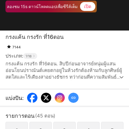
เปิด
ลองชม 15s ดาวน์โหลดแอปเพื่อซีรีส์เต็ม
กรงแค้น กรงรัก ที่16ตอน
7144
ประเภท:
วาย
กรงแค้น กรงรัก ที่16ตอน. สิบปีก่อนอาจารย์หนุ่มผู้แสน
อ่อนโยนปราณันต์เคยตกอยู่ในห้วงรักต้องห้ามกับลูกศิษย์ผู้
สดใสและไร้เดียงสาอย่างธัชกร ทว่าก่อนที่ความสัมพันธ์จะ
เดินหน้าต่อ ปราณันต์กลับเลือกที่จะจากไปโดยไม่บอก
กล่าว สิบปีให้หลัง ปราณันต์กลับเข้ามาในชีวิตของธัชกร
อีกครั้ง—ทว่าคราวนี้ เขาแต่งงานเข้าตระกูลใหญ่ กลาย
แบ่งปัน
:
เป็นสามีคนใหม่ของบิดาของธัชกร ระหว่างความรักและ
ความแค้น ยังมีเส้นทางให้พวกเขาเดินร่วมกันอยู่อีกหรือ
รายการตอน
(
45
ตอน
)
ไม่?