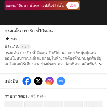
เปิด
ลองชม 15s ดาวน์โหลดแอปเพื่อซีรีส์เต็ม
กรงแค้น กรงรัก ที่10ตอน
7145
ประเภท:
วาย
กรงแค้น กรงรัก ที่10ตอน. สิบปีก่อนอาจารย์หนุ่มผู้แสน
อ่อนโยนปราณันต์เคยตกอยู่ในห้วงรักต้องห้ามกับลูกศิษย์ผู้
สดใสและไร้เดียงสาอย่างธัชกร ทว่าก่อนที่ความสัมพันธ์จะ
เดินหน้าต่อ ปราณันต์กลับเลือกที่จะจากไปโดยไม่บอก
กล่าว สิบปีให้หลัง ปราณันต์กลับเข้ามาในชีวิตของธัชกร
อีกครั้ง—ทว่าคราวนี้ เขาแต่งงานเข้าตระกูลใหญ่ กลาย
แบ่งปัน
:
เป็นสามีคนใหม่ของบิดาของธัชกร ระหว่างความรักและ
ความแค้น ยังมีเส้นทางให้พวกเขาเดินร่วมกันอยู่อีกหรือ
รายการตอน
(
45
ตอน
)
ไม่?