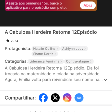
Assista aos primeiros 15s, baixe o
Abra
aplicativo para o episódio completo.
A Cabulosa Herdeira Retorna 12Episódio
7954
Protagonista:
Natalie Collins
Ashlynn Judy
Shane Dorriz
Categorias:
Liderança Feminina
Contra-ataque
A Cabulosa Herdeira Retorna 12Episódio. Ela foi
trocada na maternidade e criada na adversidade.
Agora, Emília volta para reivindicar seu nome na
família Valente. Mas Isabela, a filha adotiva, não vai
simplesmente devolver o trono. Em meio a
traições, ciúmes e segredos, Emília precisará
Compartilhar
:
provar seu valor e travar uma guerra particular
contra todos aqueles que duvidam dela, mostrando