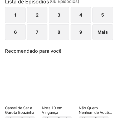
Lista de Episódios
(
66
Episódios
)
que o sangue não é mais forte do que a
determinação de sobreviver.
1
2
3
4
5
6
7
8
9
Mais
Recomendado para você
Cansei de Ser a
Nota 10 em
Não Quero
Garota Boazinha
Vingança
Nenhum de Vocês
Três