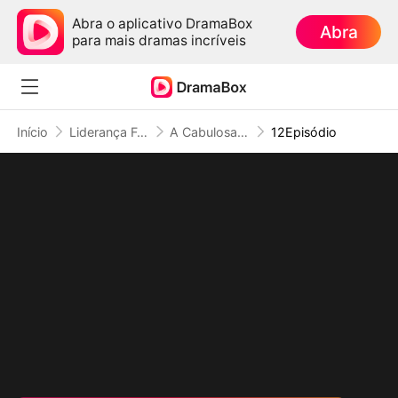
Abra o aplicativo DramaBox
Abra
para mais dramas incríveis
Início
Liderança Feminina
A Cabulosa Herdeira Retorna
12Episódio