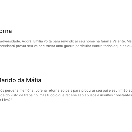
orna
adversidade. Agora, Emília volta para reivindicar seu nome na família Valente. Ma
 precisará provar seu valor e travar uma guerra particular contra todos aqueles 
arido da Máfia
pós perder a memória, Lorena retorna ao país para procurar seu pai e seu irmão a
roca do visto de trabalho, mas tudo o que recebe são abusos e insultos constant
a Liza?"