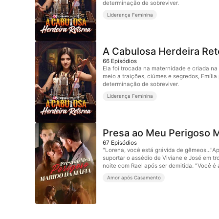
determinação de sobreviver.
Liderança Feminina
A Cabulosa Herdeira Ret
66
Episódios
Ela foi trocada na maternidade e criada na 
meio a traições, ciúmes e segredos, Emília
determinação de sobreviver.
Liderança Feminina
Presa ao Meu Perigoso M
67
Episódios
"Lorena, você está grávida de gêmeos..."A
suportar o assédio de Viviane e José em t
noite com Rael após ser demitida. "Você é 
Amor após Casamento