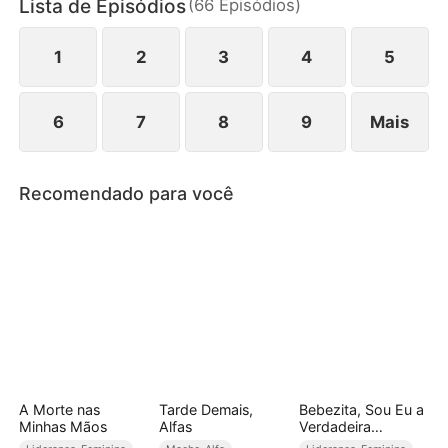
Lista de Episódios
(
66
Episódios
)
que o sangue não é mais forte do que a
determinação de sobreviver.
1
2
3
4
5
6
7
8
9
Mais
Recomendado para você
A Morte nas
Tarde Demais,
Bebezita, Sou Eu a
Minhas Mãos
Alfas
Verdadeira
Princesa