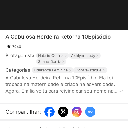
A Cabulosa Herdeira Retorna 10Episódio
7946
Protagonista:
Natalie Collins
Ashlynn Judy
Shane Dorriz
Categorias:
Liderança Feminina
Contra-ataque
A Cabulosa Herdeira Retorna 10Episódio. Ela foi
trocada na maternidade e criada na adversidade.
Agora, Emília volta para reivindicar seu nome na
família Valente. Mas Isabela, a filha adotiva, não vai
simplesmente devolver o trono. Em meio a
traições, ciúmes e segredos, Emília precisará
Compartilhar
:
provar seu valor e travar uma guerra particular
contra todos aqueles que duvidam dela, mostrando