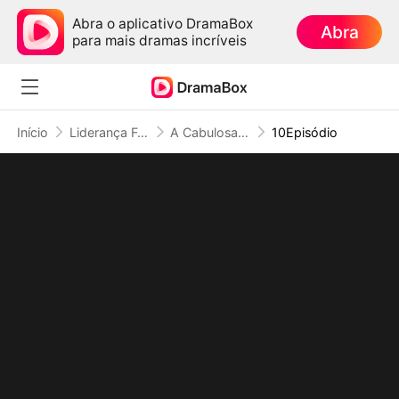
Abra o aplicativo DramaBox
Abra
para mais dramas incríveis
Início
Liderança Feminina
A Cabulosa Herdeira Retorna
10Episódio