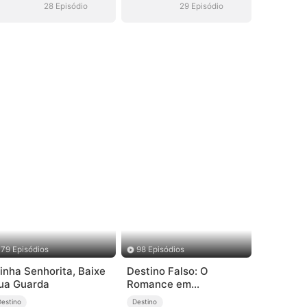
28 Episódio
29 Episódio
79 Episódios
98 Episódios
inha Senhorita, Baixe
Destino Falso: O
ua Guarda
Romance em
Descompasso
Destino
Destino