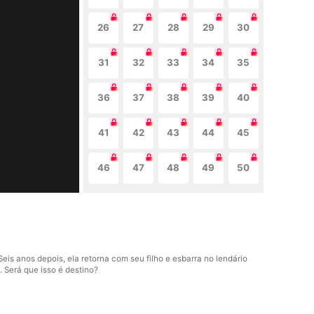
26
27
28
29
30
31
32
33
34
35
36
37
38
39
40
41
42
43
44
45
46
47
48
49
50
is anos depois, ela retorna com seu filho e esbarra no lendário
 Será que isso é destino?