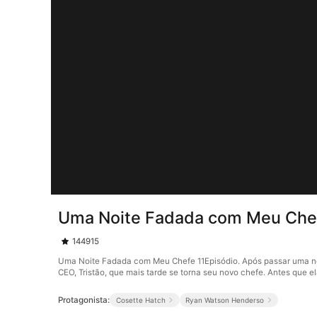
Uma Noite Fadada com Meu Chef
144915
Uma Noite Fadada com Meu Chefe 11Episódio. Após passar uma noite 
CEO, Tristão, que mais tarde se torna seu novo chefe. Antes que 
Protagonista:
Cosette Hatch
Ryan Watson Henderso