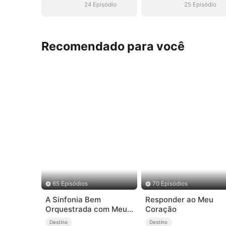
24 Episódio
25 Episódio
Recomendado para você
65 Episódios
70 Episódios
A Sinfonia Bem
Responder ao Meu
Orquestrada com Meu
Coração
Patrão
Destino
Destino