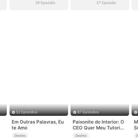
26 Episódio
27 Episódio
52 Episódios
87 Episódios
Em Outras Palavras, Eu
Paixonite do Interior: O
M
te Amo
CEO Quer Meu Tutorial
S
de Novo
Destino
Destino