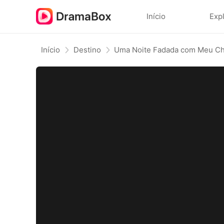
Início
Exp
Início
Destino
Uma Noite Fadada com Meu C