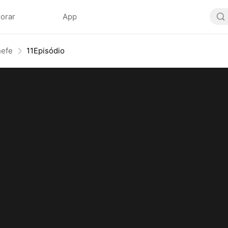
lorar
App
hefe
11Episódio