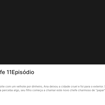
e 11Episódio
com um velhote por dinheiro, Ana deixou a cidade cruel e foi para o exterior. Se
ela perceba algo, seu filho começa a chamar este novo chefe charmoso de "papai".