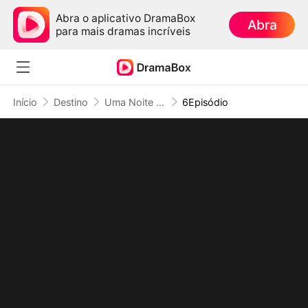
Abra o aplicativo DramaBox
Abra
para mais dramas incríveis
Início
Destino
Uma Noite Fadada com Meu Chefe
6Episódio