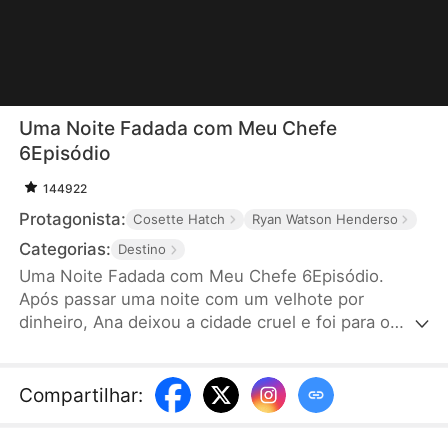
Uma Noite Fadada com Meu Chefe
6Episódio
144922
Protagonista:
Cosette Hatch
Ryan Watson Henderso
Categorias:
Destino
Uma Noite Fadada com Meu Chefe 6Episódio.
Após passar uma noite com um velhote por
dinheiro, Ana deixou a cidade cruel e foi para o
exterior. Seis anos depois, ela retorna com seu
filho e esbarra no lendário CEO, Tristão, que mais
tarde se torna seu novo chefe. Antes que ela
Compartilhar
:
perceba algo, seu filho começa a chamar este novo
chefe charmoso de "papai". Será que isso é