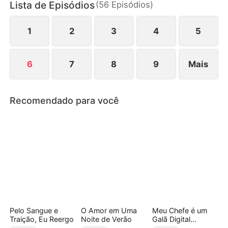
Lista de Episódios
(
56
Episódios
)
destino?
1
2
3
4
5
6
7
8
9
Mais
Recomendado para você
Pelo Sangue e
O Amor em Uma
Meu Chefe é um
Traição, Eu Reergo
Noite de Verão
Galã Digital
(Dublado)