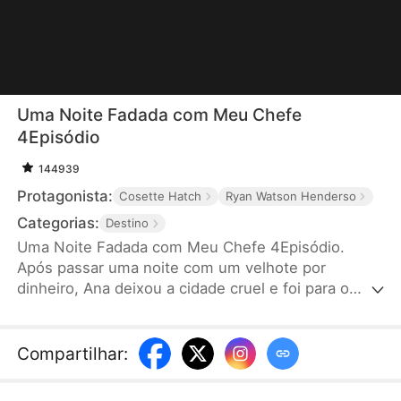
Uma Noite Fadada com Meu Chefe
4Episódio
144939
Protagonista:
Cosette Hatch
Ryan Watson Henderso
Categorias:
Destino
Uma Noite Fadada com Meu Chefe 4Episódio.
Após passar uma noite com um velhote por
dinheiro, Ana deixou a cidade cruel e foi para o
exterior. Seis anos depois, ela retorna com seu
filho e esbarra no lendário CEO, Tristão, que mais
tarde se torna seu novo chefe. Antes que ela
Compartilhar
:
perceba algo, seu filho começa a chamar este novo
chefe charmoso de "papai". Será que isso é