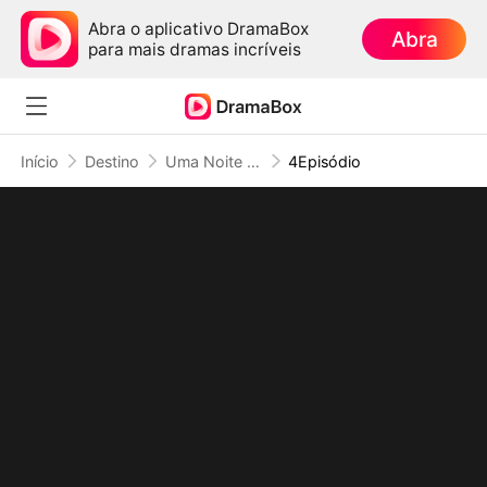
Abra o aplicativo DramaBox
Abra
para mais dramas incríveis
Início
Destino
Uma Noite Fadada com Meu Chefe
4Episódio