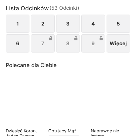
Lista Odcinków
(
53
Odcinki
)
1
2
3
4
5
6
7
8
9
Więcej
Polecane dla Ciebie
Dziesięć Koron,
Gotujący Mąż
Naprawdę nie
Jedna Zemsta
jestem