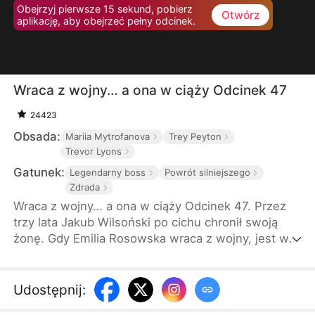
Obejrzyj pierwsze 15 sekund, pobierz
Otwórz
aplikację, aby obejrzeć pełny odcinek.
Wraca z wojny… a ona w ciąży Odcinek 47
24423
Obsada:
Mariia Mytrofanova
Trey Peyton
Trevor Lyons
Gatunek:
Legendarny boss
Powrót silniejszego
Zdrada
Wraca z wojny… a ona w ciąży Odcinek 47. Przez
trzy lata Jakub Wilsoński po cichu chronił swoją
żonę. Gdy Emilia Rosowska wraca z wojny, jest w
ciąży… z cudzym dzieckiem. Jakub jest
wstrząśnięty, ale prawdziwy cios pada dopiero na
jej uroczystości. To, co wtedy ujawnia, zostawia
Udostępnij
:
Julitę z żalem, którego nie da się cofnąć.