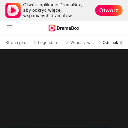
Otwórz aplikację DramaBox,
Otwórz
aby odkryć więcej
wspaniałych dramatów
Strona główna
Legendarny boss
Wraca z wojny… a ona w ciąży
Odcinek 47