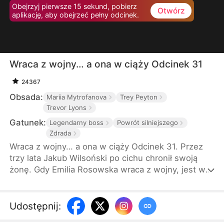
Obejrzyj pierwsze 15 sekund, pobierz
Otwórz
aplikację, aby obejrzeć pełny odcinek.
Wraca z wojny… a ona w ciąży Odcinek 31
24367
Obsada:
Mariia Mytrofanova
Trey Peyton
Trevor Lyons
Gatunek:
Legendarny boss
Powrót silniejszego
Zdrada
Wraca z wojny… a ona w ciąży Odcinek 31. Przez
trzy lata Jakub Wilsoński po cichu chronił swoją
żonę. Gdy Emilia Rosowska wraca z wojny, jest w
ciąży… z cudzym dzieckiem. Jakub jest
wstrząśnięty, ale prawdziwy cios pada dopiero na
jej uroczystości. To, co wtedy ujawnia, zostawia
Udostępnij
:
Julitę z żalem, którego nie da się cofnąć.