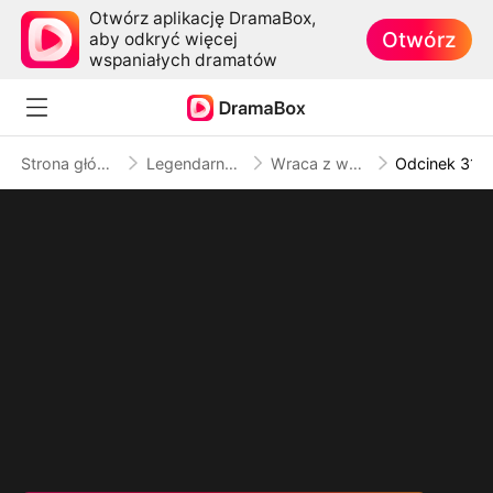
Otwórz aplikację DramaBox,
Otwórz
aby odkryć więcej
wspaniałych dramatów
Strona główna
Legendarny boss
Wraca z wojny… a ona w ciąży
Odcinek 31