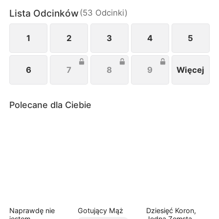
Lista Odcinków
(
53
Odcinki
)
1
2
3
4
5
6
7
8
9
Więcej
Polecane dla Ciebie
Naprawdę nie
Gotujący Mąż
Dziesięć Koron,
jestem
Jedna Zemsta