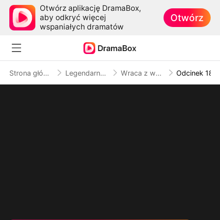
Otwórz aplikację DramaBox,
Otwórz
aby odkryć więcej
wspaniałych dramatów
Strona główna
Legendarny boss
Wraca z wojny… a ona w ciąży
Odcinek 18