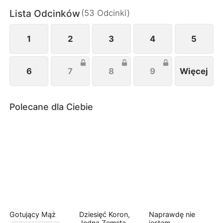
Lista Odcinków
(
53
Odcinki
)
1
2
3
4
5
6
7
8
9
Więcej
Polecane dla Ciebie
Gotujący Mąż
Dziesięć Koron,
Naprawdę nie
Jedna Zemsta
jestem