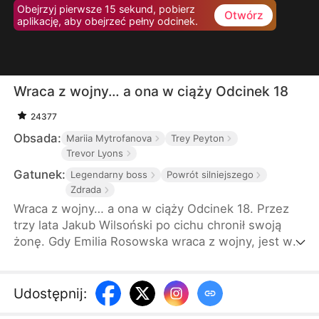
Obejrzyj pierwsze 15 sekund, pobierz
Otwórz
aplikację, aby obejrzeć pełny odcinek.
Wraca z wojny… a ona w ciąży Odcinek 18
24377
Obsada:
Mariia Mytrofanova
Trey Peyton
Trevor Lyons
Gatunek:
Legendarny boss
Powrót silniejszego
Zdrada
Wraca z wojny… a ona w ciąży Odcinek 18. Przez
trzy lata Jakub Wilsoński po cichu chronił swoją
żonę. Gdy Emilia Rosowska wraca z wojny, jest w
ciąży… z cudzym dzieckiem. Jakub jest
wstrząśnięty, ale prawdziwy cios pada dopiero na
jej uroczystości. To, co wtedy ujawnia, zostawia
Udostępnij
:
Julitę z żalem, którego nie da się cofnąć.