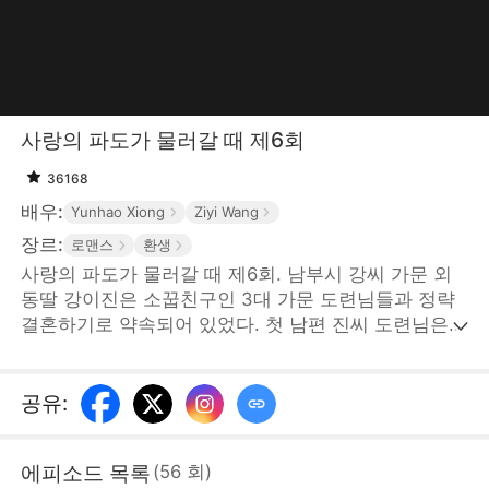
사랑의 파도가 물러갈 때 제6회
36168
배우:
Yunhao Xiong
Ziyi Wang
장르:
로맨스
환생
사랑의 파도가 물러갈 때 제6회. 남부시 강씨 가문 외
동딸 강이진은 소꿉친구인 3대 가문 도련님들과 정략
결혼하기로 약속되어 있었다. 첫 남편 진씨 도련님은
집사의 딸 고소민을 위해 대신 죽고, 두 번째 남편 차씨
도련님도 고소민을 위해 대신 죽었고, 세 번째 남편 육
씨 도련님은 임종 전에 자기가 사랑한 사람은 고소민이
공유
:
었다고 고백한다. 강이진은 남편을 잡아먹는 여자라는
말에 자살했다. 그리고 다시 환생한 강이진은 3대 가문
에피소드 목록
(
56
회
)
을 거절하고 북부시 성씨 가문 사생아 성시언과 결혼하