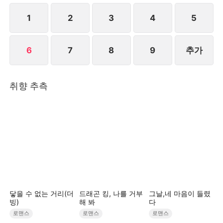
기로 한다. 세 친구는 그녀를 잃고 나서 후회하지만 떠
나간 배는 이미 잡을 수 없는데...STORYMATRIX
1
2
3
4
5
PTE.LTD
6
7
8
9
추가
취향 추측
닿을 수 없는 거리(더
드래곤 킹, 나를 거부
그날,네 마음이 들렸
빙)
해 봐
다
로맨스
로맨스
로맨스