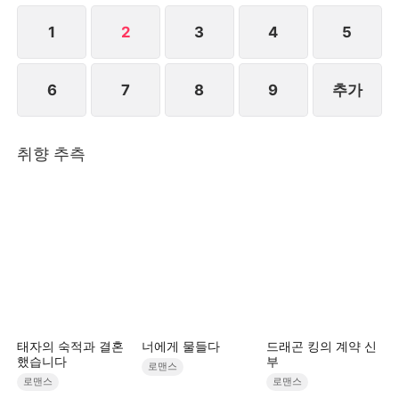
기로 한다. 세 친구는 그녀를 잃고 나서 후회하지만 떠
나간 배는 이미 잡을 수 없는데...STORYMATRIX
1
2
3
4
5
PTE.LTD
6
7
8
9
추가
취향 추측
태자의 숙적과 결혼
너에게 물들다
드래곤 킹의 계약 신
했습니다
부
로맨스
로맨스
로맨스