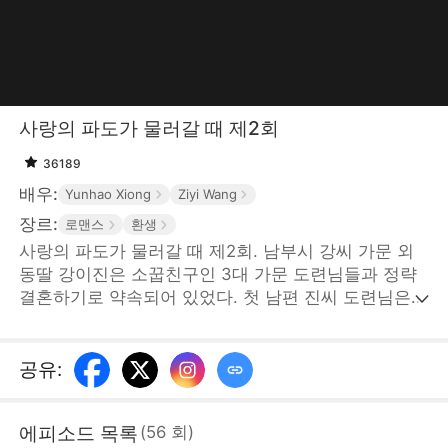
사랑의 파도가 물러갈 때 제2회
36189
배우:
Yunhao Xiong
Ziyi Wang
장르:
로맨스
환생
사랑의 파도가 물러갈 때 제2회. 남부시 강씨 가문 외
동딸 강이진은 소꿉친구인 3대 가문 도련님들과 정략
결혼하기로 약속되어 있었다. 첫 남편 진씨 도련님은
집사의 딸 고소민을 위해 대신 죽고, 두 번째 남편 차씨
도련님도 고소민을 위해 대신 죽었고, 세 번째 남편 육
씨 도련님은 임종 전에 자기가 사랑한 사람은 고소민이
공유
:
었다고 고백한다. 강이진은 남편을 잡아먹는 여자라는
말에 자살했다. 그리고 다시 환생한 강이진은 3대 가문
에피소드 목록
(
56
회
)
을 거절하고 북부시 성씨 가문 사생아 성시언과 결혼하