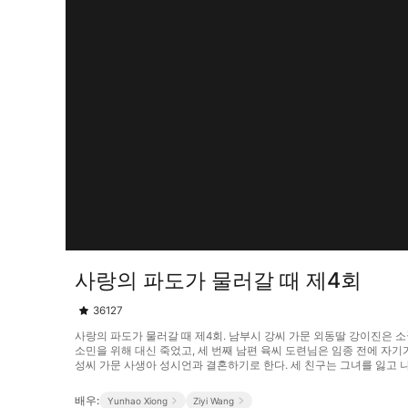
사랑의 파도가 물러갈 때 제4회
36127
사랑의 파도가 물러갈 때 제4회. 남부시 강씨 가문 외동딸 강이진은 소
소민을 위해 대신 죽었고, 세 번째 남편 육씨 도련님은 임종 전에 자
성씨 가문 사생아 성시언과 결혼하기로 한다. 세 친구는 그녀를 잃고 나서 후
배우:
Yunhao Xiong
Ziyi Wang