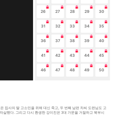
26
27
28
29
30
31
32
33
34
35
36
37
38
39
40
41
42
43
44
45
46
47
48
49
50
 집사의 딸 고소민을 위해 대신 죽고, 두 번째 남편 차씨 도련님도 고
 자살했다. 그리고 다시 환생한 강이진은 3대 가문을 거절하고 북부시