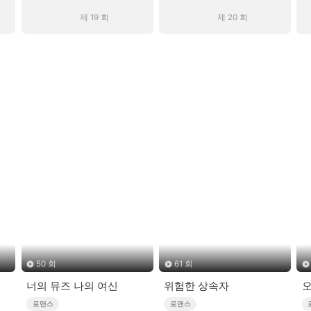
제 19 회
제 20 회
50 회
61 회
해
너의 뮤즈 나의 여신
위험한 상속자
로맨스
로맨스