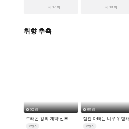
제 17 회
제 18 회
취향 추측
52 회
60 회
드래곤 킹의 계약 신부
절친 아빠는 너무 위험
로맨스
로맨스