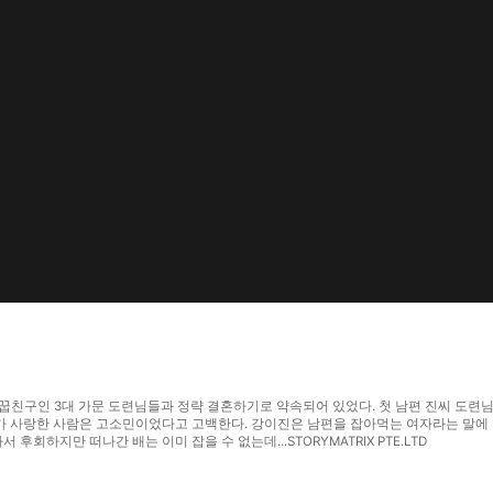
꿉친구인 3대 가문 도련님들과 정략 결혼하기로 약속되어 있었다. 첫 남편 진씨 도련님은
기가 사랑한 사람은 고소민이었다고 고백한다. 강이진은 남편을 잡아먹는 여자라는 말에
회하지만 떠나간 배는 이미 잡을 수 없는데...STORYMATRIX PTE.LTD