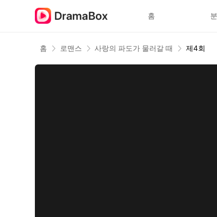
홈
홈
로맨스
사랑의 파도가 물러갈 때
제4회