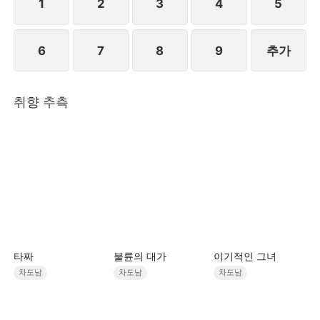
1
2
3
4
5
6
7
8
9
추가
취향 추측
타짜
불륜의 대가
이기적인 그녀
차도남
차도남
차도남