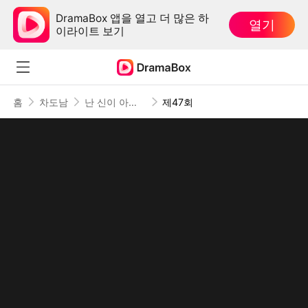
DramaBox 앱을 열고 더 많은 하
열기
이라이트 보기
홈
차도남
난 신이 아닌데
제47회