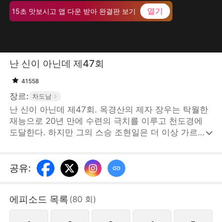
열기
15초 맛보시고 앱 다운 받아 완결판 보기
난 신이 아닌데 제47회
41558
장르:
차도남
난 신이 아닌데 제47회. 옥경산의 제자 장우는 탁월한
재능으로 20년 만에 수련의 극치를 이루고 천도경에
도달한다. 하지만 그의 스승 조현일은 더 이상 가르칠
것이 없다며, 장우에게 그가 수련의 영근이 없고 더 이
상 진전이 불가능하다고 속인 뒤 그를 산에서 쫓아낸
다. 장우는 하산 도중 장씨 가문의 가주 장경지가 누군
공유
:
가의 음모에 의해 철근이 머리를 관통하는 중상을 입고
생사의 기로에 놓인 상황을 마주한다.STORYMATRIX
에피소드 목록
(
80
회
)
PTE.LTD