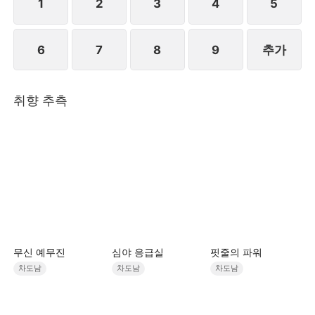
1
2
3
4
5
6
7
8
9
추가
취향 추측
무신 예무진
심야 응급실
핏줄의 파워
차도남
차도남
차도남