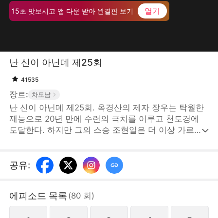
열기
15초 맛보시고 앱 다운 받아 완결판 보기
난 신이 아닌데 제25회
41535
장르:
차도남
난 신이 아닌데 제25회. 옥경산의 제자 장우는 탁월한
재능으로 20년 만에 수련의 극치를 이루고 천도경에
도달한다. 하지만 그의 스승 조현일은 더 이상 가르칠
것이 없다며, 장우에게 그가 수련의 영근이 없고 더 이
상 진전이 불가능하다고 속인 뒤 그를 산에서 쫓아낸
다. 장우는 하산 도중 장씨 가문의 가주 장경지가 누군
공유
:
가의 음모에 의해 철근이 머리를 관통하는 중상을 입고
생사의 기로에 놓인 상황을 마주한다.STORYMATRIX
에피소드 목록
(
80
회
)
PTE.LTD