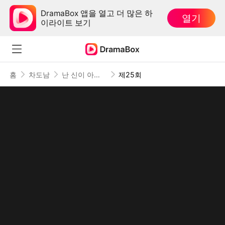
DramaBox 앱을 열고 더 많은 하
열기
이라이트 보기
홈
차도남
난 신이 아닌데
제25회