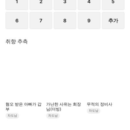
1
2
3
4
5
6
7
8
9
추가
취향 추측
혐오 받은 아빠가 갑
가난한 사위는 회장
무적의 정비사
부
님(더빙)
차도남
차도남
차도남