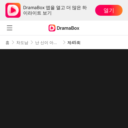
DramaBox 앱을 열고 더 많은 하
열기
이라이트 보기
홈
차도남
난 신이 아닌데
제45회