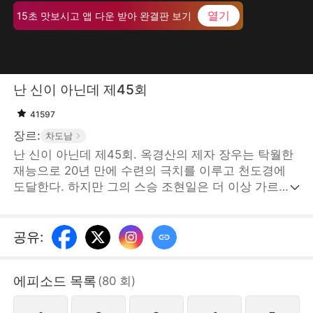
열기
15초 맛보시고 앱 다운 받아 완결판 보기
난 신이 아닌데 제45회
41597
장르:
차도남
난 신이 아닌데 제45회. 옥경산의 제자 장우는 탁월한
재능으로 20년 만에 수련의 극치를 이루고 천도경에
도달한다. 하지만 그의 스승 조현일은 더 이상 가르칠
것이 없다며, 장우에게 그가 수련의 영근이 없고 더 이
상 진전이 불가능하다고 속인 뒤 그를 산에서 쫓아낸
다. 장우는 하산 도중 장씨 가문의 가주 장경지가 누군
공유
:
가의 음모에 의해 철근이 머리를 관통하는 중상을 입고
생사의 기로에 놓인 상황을 마주한다.STORYMATRIX
에피소드 목록
(
80
회
)
PTE.LTD