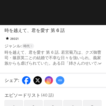
時を越えて、君を愛す 第 6 話
26021
ジャンル:
時代
時を越えて、君を愛す 第 6 話. 若宮菊乃は、クズ御曹
司・篠原英二との結婚で不幸な日々を強いられ、義家
族からも虐げられていた。ある日「姉さんのせいで私
は不幸になった」と妹の華子に刺し殺される菊乃。目
覚めると三年前、家の花嫁選びの儀式の日に戻ってい
た。彼女は過去をやり直せることに気づく。 再び花
シェア
:
婿選びの場に立った姉妹。菊乃が前世で結婚した英二
を避けようとしたその瞬間、妹が彼を横取りし婚約を
エピソードリスト
(
40
話
)
勝ち取る。そして、菊乃が選んだのは、偶然居合わせ
た“下僕姿”の青年だった。「この人と結婚します」