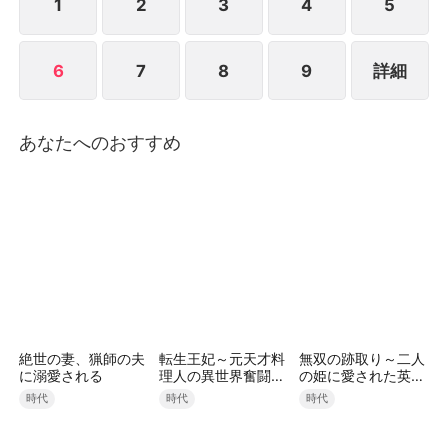
――嘲る家族を前に、身なりではなく人柄を信じて選
1
2
3
4
5
んだ相手こそ、実は名家・葛城家の跡取り、葛城竜之
介だった。 「自分の幸せを掴み、運命を変える」、
6
7
8
9
詳細
優しくて気強い、美しき大正浪漫風物語である。"
あなたへのおすすめ
絶世の妻、猟師の夫
転生王妃～元天才料
無双の跡取り～二人
に溺愛される
理人の異世界奮闘
の姫に愛された英雄
記！（日本語吹替
～
時代
時代
時代
版）