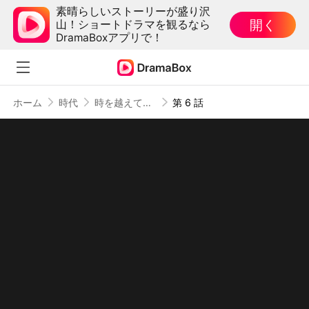
素晴らしいストーリーが盛り沢
開く
山！ショートドラマを観るなら
DramaBoxアプリで！
ホーム
時代
時を越えて、君を愛す
第 6 話