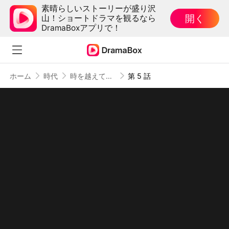
素晴らしいストーリーが盛り沢
開く
山！ショートドラマを観るなら
DramaBoxアプリで！
ホーム
時代
時を越えて、君を愛す
第 5 話