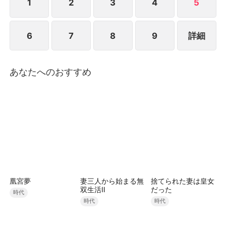
――嘲る家族を前に、身なりではなく人柄を信じて選
1
2
3
4
5
んだ相手こそ、実は名家・葛城家の跡取り、葛城竜之
介だった。 「自分の幸せを掴み、運命を変える」、
6
7
8
9
詳細
優しくて気強い、美しき大正浪漫風物語である。"
あなたへのおすすめ
凰宮夢
妻三人から始まる無
捨てられた妻は皇女
双生活Ⅱ
だった
時代
時代
時代