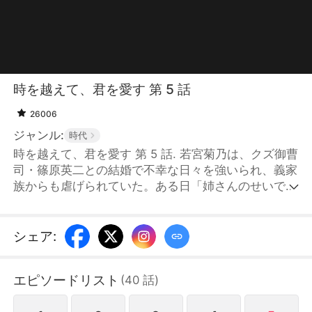
時を越えて、君を愛す 第 5 話
26006
ジャンル:
時代
時を越えて、君を愛す 第 5 話. 若宮菊乃は、クズ御曹
司・篠原英二との結婚で不幸な日々を強いられ、義家
族からも虐げられていた。ある日「姉さんのせいで私
は不幸になった」と妹の華子に刺し殺される菊乃。目
覚めると三年前、家の花嫁選びの儀式の日に戻ってい
た。彼女は過去をやり直せることに気づく。 再び花
シェア
:
婿選びの場に立った姉妹。菊乃が前世で結婚した英二
を避けようとしたその瞬間、妹が彼を横取りし婚約を
エピソードリスト
(
40
話
)
勝ち取る。そして、菊乃が選んだのは、偶然居合わせ
た“下僕姿”の青年だった。「この人と結婚します」