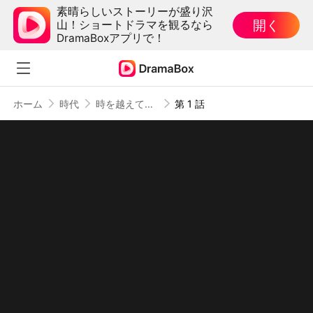
素晴らしいストーリーが盛り沢
開く
山！ショートドラマを観るなら
DramaBoxアプリで！
ホーム
時代
時を越えて、君を愛す
第 1 話