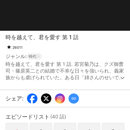
時を越えて、君を愛す 第 1 話
26011
ジャンル:
時代
時を越えて、君を愛す 第 1 話. 若宮菊乃は、クズ御曹
司・篠原英二との結婚で不幸な日々を強いられ、義家
族からも虐げられていた。ある日「姉さんのせいで私
は不幸になった」と妹の華子に刺し殺される菊乃。目
覚めると三年前、家の花嫁選びの儀式の日に戻ってい
た。彼女は過去をやり直せることに気づく。 再び花
シェア
:
婿選びの場に立った姉妹。菊乃が前世で結婚した英二
を避けようとしたその瞬間、妹が彼を横取りし婚約を
エピソードリスト
(
40
話
)
勝ち取る。そして、菊乃が選んだのは、偶然居合わせ
た“下僕姿”の青年だった。「この人と結婚します」