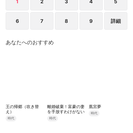
――嘲る家族を前に、身なりではなく人柄を信じて選
1
2
3
4
5
んだ相手こそ、実は名家・葛城家の跡取り、葛城竜之
介だった。 「自分の幸せを掴み、運命を変える」、
6
7
8
9
詳細
優しくて気強い、美しき大正浪漫風物語である。"
あなたへのおすすめ
王の帰郷（吹き替
離婚破棄！富豪の妻
凰宮夢
え）
を手放すわけがない
時代
時代
時代