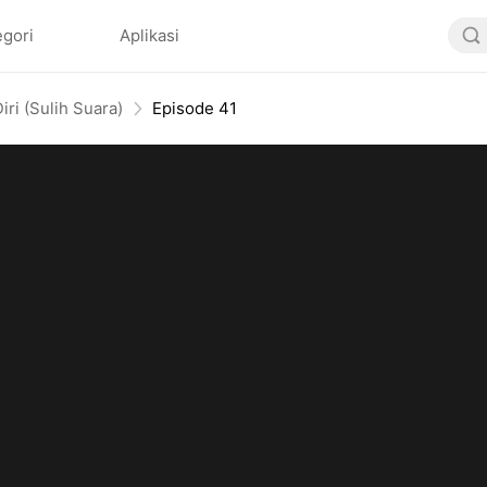
egori
Aplikasi
ri (Sulih Suara)
Episode 41