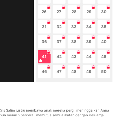
26
27
28
29
30
31
32
33
34
35
36
37
38
39
40
41
42
43
44
45
46
47
48
49
50
 Kris Salim justru membawa anak mereka pergi, meninggalkan Anna
na pun memilih bercerai, memutus semua ikatan dengan Keluarga