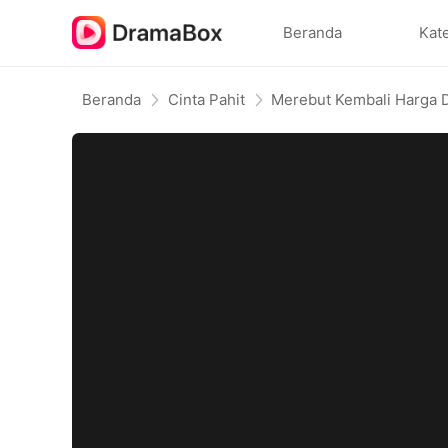
Beranda
Kat
Beranda
Cinta Pahit
Merebut Kembali Harga Di