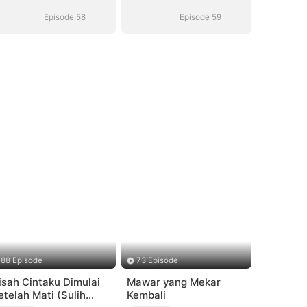
Suara)
Suara)
Episode 58
Episode 59
88 Episode
73 Episode
isah Cintaku Dimulai
Mawar yang Mekar
etelah Mati (Sulih
Kembali