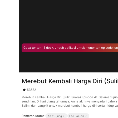
Coba tonton 15 detik, unduh aplikasi untuk menonton episode le
Merebut Kembali Harga Diri (Sul
53632
Merebut Kembali Harga Diri (Sulih Suara) Episode 41. Selama tu
sendirian. Di hari ulang tahunnya, Anna akhinya menyadari bahwa
Salim, dan bangkit untuk merebut kembali harga diri serta hidup ya
Pemeran utama:
An Yu-jung
Lee Sae-on