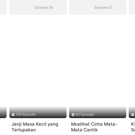
Suara)
Suara)
Episode 56
Episode 57
109 Episode
62 Episode
Janji Masa Kecil yang
Muslihat Cinta Mata-
K
Terlupakan
Mata Cantik
S