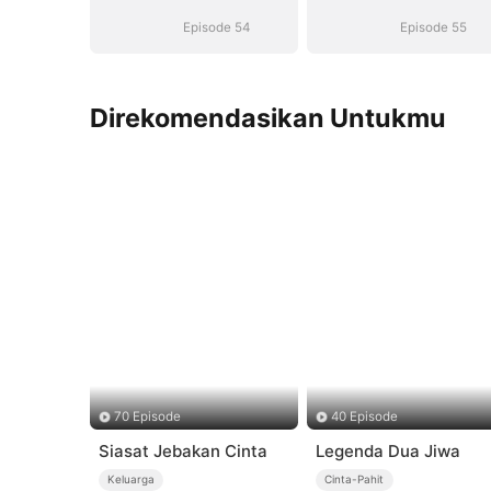
Suara)
Suara)
Episode 54
Episode 55
Direkomendasikan Untukmu
70 Episode
40 Episode
Siasat Jebakan Cinta
Legenda Dua Jiwa
Keluarga
Cinta-Pahit