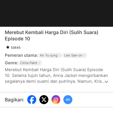
Merebut Kembali Harga Diri (Sulih Suara)
Episode 10
53645
Pemeran utama:
An Yu-jung
Lee Sae-on
Genre:
Cinta Pahit
Merebut Kembali Harga Diri (Sulih Suara) Episode
10. Selama tujuh tahun, Anna Jackel mengorbankan
segalanya demi suami dan putrinya. Namun, Kris
Salim justru membawa anak mereka pergi,
meninggalkan Anna sendirian. Di hari ulang
tahunnya, Anna akhinya menyadari bahwa suami
Bagikan
:
dan putrinya lebih memilih adiknya sendiri sebagai
keluarga mereka. Anna pun memilih bercerai,