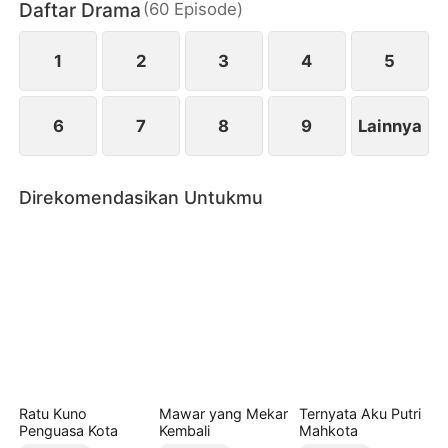
Daftar Drama
(
60
Episode
)
memutus semua ikatan dengan Keluarga Salim, dan
bangkit untuk merebut kembali harga diri serta
hidup yang pantas dia miliki.
1
2
3
4
5
6
7
8
9
Lainnya
Direkomendasikan Untukmu
Ratu Kuno
Mawar yang Mekar
Ternyata Aku Putri
Penguasa Kota
Kembali
Mahkota