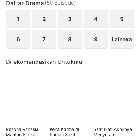
Daftar Drama
(
60
Episode
)
memutus semua ikatan dengan Keluarga Salim, dan
bangkit untuk merebut kembali harga diri serta
hidup yang pantas dia miliki.
1
2
3
4
5
6
7
8
9
Lainnya
Direkomendasikan Untukmu
Pesona Rahasia
Kena Karma di
Saat Hati Akhirnya
Mantan Istriku
Rumah Sakit
Menyerah