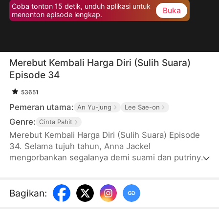
Coba tonton 15 detik, unduh aplikasi untuk
Buka
menonton episode lengkap.
Merebut Kembali Harga Diri (Sulih Suara)
Episode 34
53651
Pemeran utama:
An Yu-jung
Lee Sae-on
Genre:
Cinta Pahit
Merebut Kembali Harga Diri (Sulih Suara) Episode
34. Selama tujuh tahun, Anna Jackel
mengorbankan segalanya demi suami dan putrinya.
Namun, Kris Salim justru membawa anak mereka
pergi, meninggalkan Anna sendirian. Di hari ulang
tahunnya, Anna akhinya menyadari bahwa suami
Bagikan
:
dan putrinya lebih memilih adiknya sendiri sebagai
keluarga mereka. Anna pun memilih bercerai,