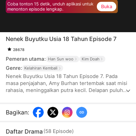
Coba tonton 15 detik, unduh aplikasi untuk
Buka
menonton episode lengkap.
Nenek Buyutku Usia 18 Tahun Episode 7
28678
Pemeran utama:
Han Sun woo
Kim Doah
Genre:
Kelahiran Kembali
Nenek Buyutku Usia 18 Tahun Episode 7. Pada
masa penjajahan, Amy Burhan tertembak saat misi
rahasia, meninggalkan putra kecil. Delapan puluh
tahun kemudian, ia terbangun sebagai siswi SMA
18 tahun. Amy terkejut mendapati putranya, Arya
Dirga, kini Ketua Dewan Grup Krisna yang sudah
Bagikan
:
tua dan koma. Di tengah konflik dengan Ben dan
Alan Dirga, dua cucunya, Amy bertekad menata
Daftar Drama
(
58
Episode
)
kembali keluarganya. Saat kabar Arya akan sadar