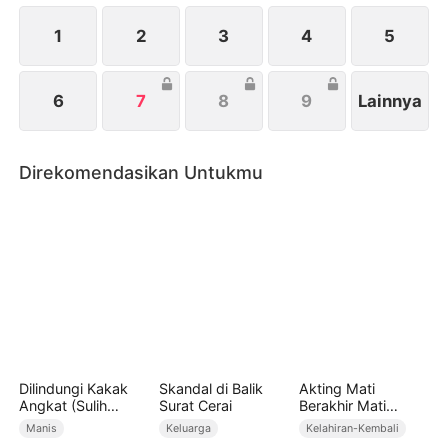
terdengar, Amy bergegas menemuinya—kali ini, ia
tak akan terlambat.
1
2
3
4
5
6
7
8
9
Lainnya
Direkomendasikan Untukmu
Dilindungi Kakak
Skandal di Balik
Akting Mati
Angkat (Sulih
Surat Cerai
Berakhir Mati
Suara)
Tragis
Manis
Keluarga
Kelahiran-Kembali