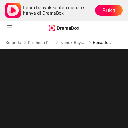
Lebih banyak konten menarik,
Buka
hanya di DramaBox
Beranda
Kelahiran Kembali
Nenek Buyutku Usia 18 Tahun
Episode 7