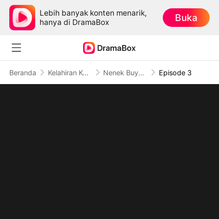
Lebih banyak konten menarik,
Buka
hanya di DramaBox
Beranda
Kelahiran Kembali
Nenek Buyutku Usia 18 Tahun
Episode 3