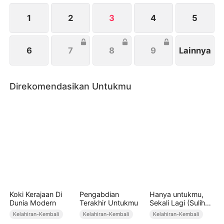
terdengar, Amy bergegas menemuinya—kali ini, ia
tak akan terlambat.
1
2
3
4
5
6
7
8
9
Lainnya
Direkomendasikan Untukmu
Koki Kerajaan Di
Pengabdian
Hanya untukmu,
Dunia Modern
Terakhir Untukmu
Sekali Lagi (Sulih
Suara)
Kelahiran-Kembali
Kelahiran-Kembali
Kelahiran-Kembali