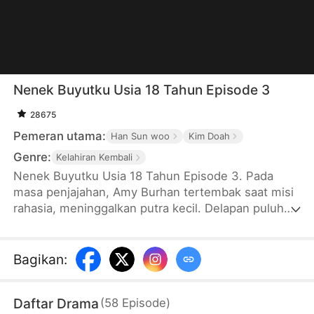
Nenek Buyutku Usia 18 Tahun Episode 3
28675
Pemeran utama:
Han Sun woo
Kim Doah
Genre:
Kelahiran Kembali
Nenek Buyutku Usia 18 Tahun Episode 3. Pada
masa penjajahan, Amy Burhan tertembak saat misi
rahasia, meninggalkan putra kecil. Delapan puluh
tahun kemudian, ia terbangun sebagai siswi SMA
18 tahun. Amy terkejut mendapati putranya, Arya
Dirga, kini Ketua Dewan Grup Krisna yang sudah
Bagikan
:
tua dan koma. Di tengah konflik dengan Ben dan
Alan Dirga, dua cucunya, Amy bertekad menata
Daftar Drama
(
58
Episode
)
kembali keluarganya. Saat kabar Arya akan sadar